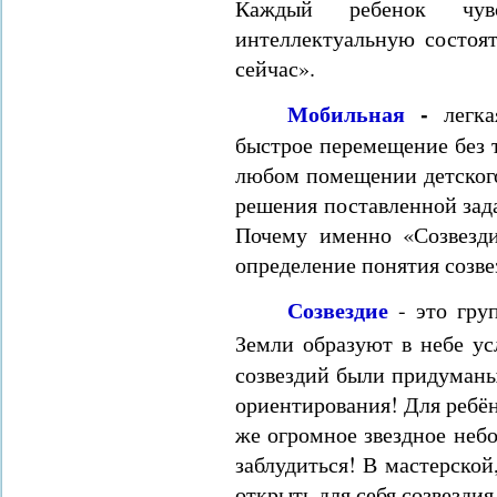
Каждый ребенок чув
интеллектуальную состоят
сейчас».
Мобильная
-
легка
быстрое перемещение без 
любом помещении детского
решения поставленной зад
Почему именно «Созвезд
определение понятия созв
Созвездие
-
это гру
Земли образуют в небе ус
созвездий были придуманы
ориентирования! Для ребён
же огромное звездное небо
заблудиться! В мастерской
открыть для себя созвезди