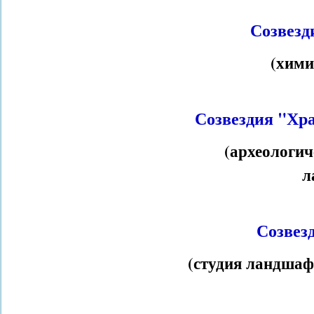
Созвезд
(хими
Созвездия "Хр
(археологич
л
Созвез
(студия ландшаф