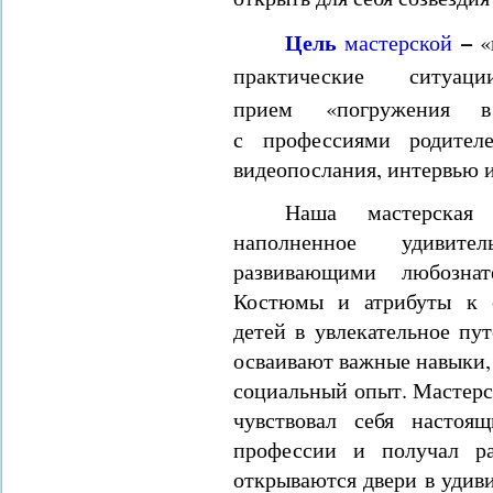
Цель
–
мастерской
«
практические ситу
прием
«погружени
с
профессиями родител
видеопослания, интервью и
Наша мастерская
наполненное удивите
развивающими любознат
Костюмы и атрибуты к 
детей в увлекательное пу
осваивают важные навыки,
социальный опыт. Мастерс
чувствовал себя настоя
профессии и получал ра
открываются двери в удив