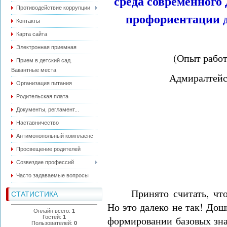
среда современного
Противодействие коррупции
профориентации д
Контакты
Карта сайта
Электронная приемная
(Опыт рабо
Прием в детский сад.
Вакантные места
Адмиралтейс
Организация питания
Родительская плата
Документы, регламент...
Наставничество
Антимонопольный комплаенс
Просвещение родителей
Созвездие профессий
Часто задаваемые вопросы
Принято считать, чт
СТАТИСТИКА
Но это далеко не так!
Дошк
Онлайн всего:
1
Гостей:
1
формировании базовых зн
Пользователей:
0