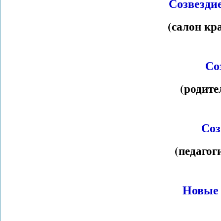
Созвезди
(салон кр
Со
(родите
Соз
(педагог
Новые 