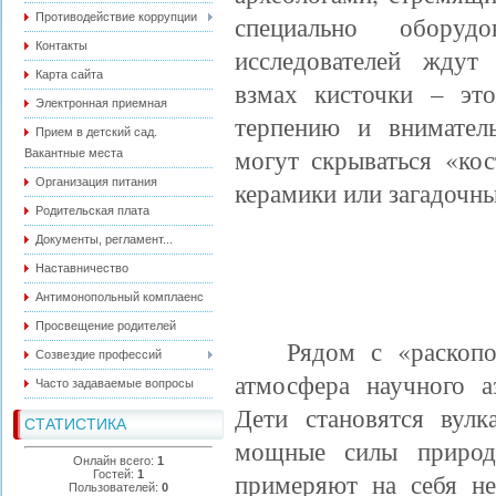
Противодействие коррупции
специально обору
Контакты
исследователей ждут
Карта сайта
взмах кисточки – эт
Электронная приемная
терпению и внимател
Прием в детский сад.
могут скрываться «кос
Вакантные места
Организация питания
керамики или загадочн
Родительская плата
Документы, регламент...
Наставничество
Антимонопольный комплаенс
Просвещение родителей
Рядом с «раскоп
Созвездие профессий
атмосфера научного а
Часто задаваемые вопросы
Дети становятся вул
СТАТИСТИКА
мощные силы природ
Онлайн всего:
1
Гостей:
1
примеряют на себя н
Пользователей:
0