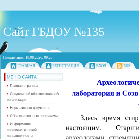
Сайт ГБДОУ №135
Понедельник, 10.08.2026, 09:25
ГЛАВНАЯ
РЕГИСТРАЦИЯ
ВХОД
RSS
МЕНЮ САЙТА
Археологиче
Главная страница
лаборатория и Созв
Сведения об образовательной
организации
Нормативные документы
Здесь время сти
Образовательные программы
Информация
настоящим.
Старш
профилактической
археологами, стремящи
направленности