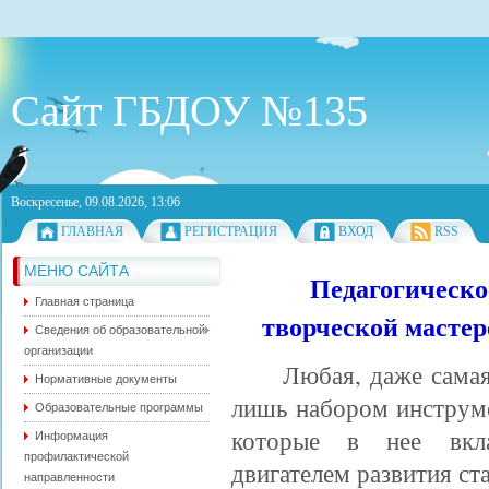
Сайт ГБДОУ №135
Воскресенье, 09.08.2026, 13:06
ГЛАВНАЯ
РЕГИСТРАЦИЯ
ВХОД
RSS
МЕНЮ САЙТА
Педагогическо
Главная страница
творческой мастер
Сведения об образовательной
организации
Любая, даже самая
Нормативные документы
лишь набором инструме
Образовательные программы
которые в нее вкл
Информация
профилактической
двигателем развития ст
направленности